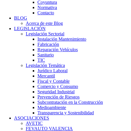
Coyuntura
Normativa
Contacto
BLOG
Acerca de este Blog
LEGISLACIÓN
Legislación Sectorial
Instalación Mantenimiento
Fabricación
Reparación Vehículos
Sanitario
TIC
Legislación Temática
Jurídico Laboral
Mercantil
Fiscal y Contable
Comercio y Consumo
Seguridad Industrial
Prevención de Riesgos
Subcontratación en la Construcción
Medioambiente
Transparencia y Sostenibilidad
ASOCIACIONES
AVETIC
FEVAUTO VALENCIA