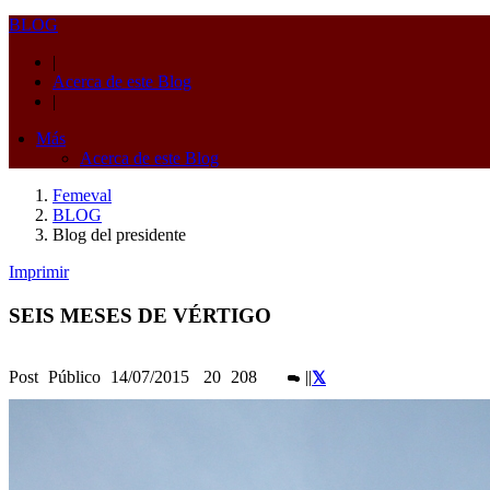
BLOG
|
Acerca de este Blog
|
Más
Acerca de este Blog
Femeval
BLOG
Blog del presidente
Imprimir
SEIS MESES DE VÉRTIGO
Post
Público
14/07/2015
20
208
|
|