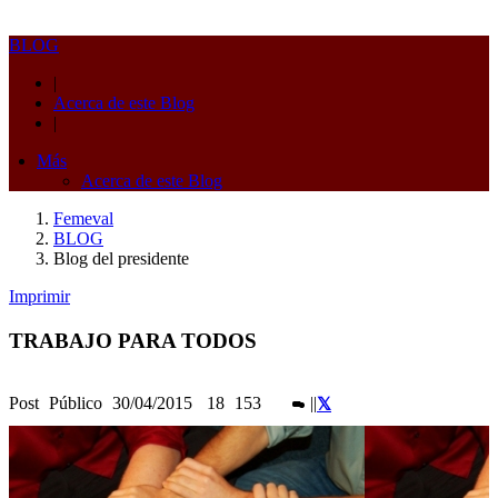
BLOG
|
Acerca de este Blog
|
Más
Acerca de este Blog
Femeval
BLOG
Blog del presidente
Imprimir
TRABAJO PARA TODOS
Post
Público
30/04/2015
18
153
|
|