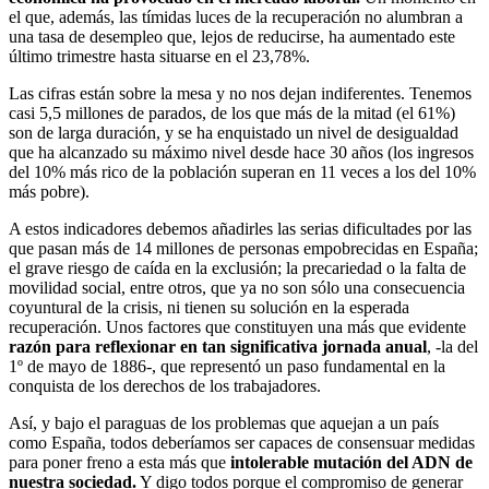
el que, además, las tímidas luces de la recuperación no alumbran a
una tasa de desempleo que, lejos de reducirse, ha aumentado este
último trimestre hasta situarse en el 23,78%.
Las cifras están sobre la mesa y no nos dejan indiferentes. Tenemos
casi 5,5 millones de parados, de los que más de la mitad (el 61%)
son de larga duración, y se ha enquistado un nivel de desigualdad
que ha alcanzado su máximo nivel desde hace 30 años (los ingresos
del 10% más rico de la población superan en 11 veces a los del 10%
más pobre).
A estos indicadores debemos añadirles las serias dificultades por las
que pasan más de 14 millones de personas empobrecidas en España;
el grave riesgo de caída en la exclusión; la precariedad o la falta de
movilidad social, entre otros, que ya no son sólo una consecuencia
coyuntural de la crisis, ni tienen su solución en la esperada
recuperación. Unos factores que constituyen una más que evidente
razón para reflexionar en tan significativa jornada anual
, -la del
1º de mayo de 1886-, que representó un paso fundamental en la
conquista de los derechos de los trabajadores.
Así, y bajo el paraguas de los problemas que aquejan a un país
como España, todos deberíamos ser capaces de consensuar medidas
para poner freno a esta más que
intolerable mutación del ADN de
nuestra sociedad.
Y digo todos porque el compromiso de generar