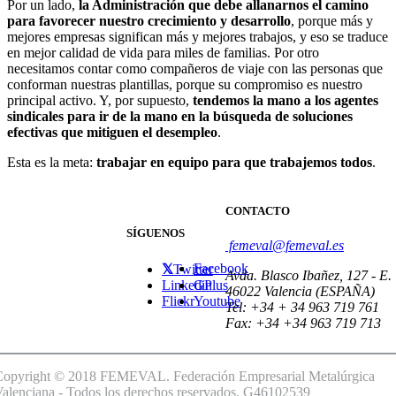
Por un lado,
la Administración
que debe allanarnos el camino
para favorecer nuestro crecimiento y desarrollo
, porque más y
mejores empresas significan más y mejores trabajos, y eso se traduce
en mejor calidad de vida para miles de familias. Por otro
necesitamos contar como compañeros de viaje con las personas que
conforman nuestras plantillas, porque su compromiso es nuestro
principal activo. Y, por supuesto,
tendemos la mano a los agentes
sindicales para ir de la mano en la búsqueda de soluciones
efectivas que mitiguen el desempleo
.
Esta es la meta:
trabajar en equipo para que trabajemos todos
.
CONTACTO
SÍGUENOS
femeval@femeval.es
Facebook
Twitter
Avda. Blasco Ibañez, 127 - E.
Linkedin
GPlus
46022 Valencia (ESPAÑA)
Flickr
Youtube
Tel: +34 + 34 963 719 761
Fax: +34 +34 963 719 713
Copyright © 2018 FEMEVAL. Federación Empresarial Metalúrgica
alenciana - Todos los derechos reservados. G46102539