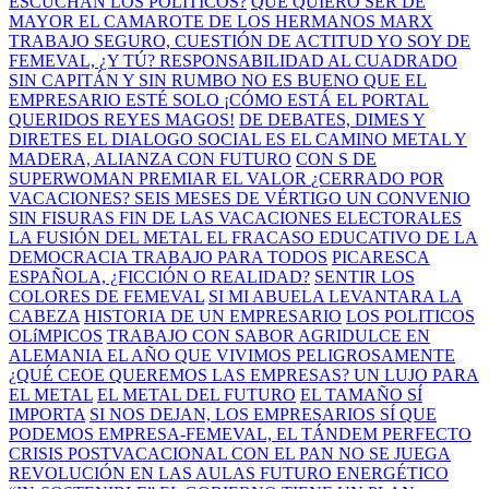
ESCUCHAN LOS POLÍTICOS?
QUÉ QUIERO SER DE
MAYOR
EL CAMAROTE DE LOS HERMANOS MARX
TRABAJO SEGURO, CUESTIÓN DE ACTITUD
YO SOY DE
FEMEVAL, ¿Y TÚ?
RESPONSABILIDAD AL CUADRADO
SIN CAPITÁN Y SIN RUMBO
NO ES BUENO QUE EL
EMPRESARIO ESTÉ SOLO
¡CÓMO ESTÁ EL PORTAL
QUERIDOS REYES MAGOS!
DE DEBATES, DIMES Y
DIRETES
EL DIALOGO SOCIAL ES EL CAMINO
METAL Y
MADERA, ALIANZA CON FUTURO
CON S DE
SUPERWOMAN
PREMIAR EL VALOR
¿CERRADO POR
VACACIONES?
SEIS MESES DE VÉRTIGO
UN CONVENIO
SIN FISURAS
FIN DE LAS VACACIONES ELECTORALES
LA FUSIÓN DEL METAL
EL FRACASO EDUCATIVO DE LA
DEMOCRACIA
TRABAJO PARA TODOS
PICARESCA
ESPAÑOLA, ¿FICCIÓN O REALIDAD?
SENTIR LOS
COLORES DE FEMEVAL
SI MI ABUELA LEVANTARA LA
CABEZA
HISTORIA DE UN EMPRESARIO
LOS POLITICOS
OLíMPICOS
TRABAJO CON SABOR AGRIDULCE EN
ALEMANIA
EL AÑO QUE VIVIMOS PELIGROSAMENTE
¿QUÉ CEOE QUEREMOS LAS EMPRESAS?
UN LUJO PARA
EL METAL
EL METAL DEL FUTURO
EL TAMAÑO SÍ
IMPORTA
SI NOS DEJAN, LOS EMPRESARIOS SÍ QUE
PODEMOS
EMPRESA-FEMEVAL, EL TÁNDEM PERFECTO
CRISIS POSTVACACIONAL
CON EL PAN NO SE JUEGA
REVOLUCIÓN EN LAS AULAS
FUTURO ENERGÉTICO