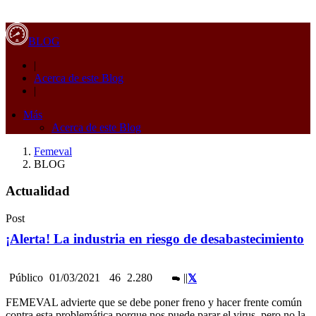
BLOG
|
Acerca de este Blog
|
Más
Acerca de este Blog
Femeval
BLOG
Actualidad
Post
¡Alerta! La industria en riesgo de desabastecimiento
Público
01/03/2021
46
2.280
|
|
FEMEVAL advierte que se debe poner freno y hacer frente común
contra esta problemática porque nos puede parar el virus, pero no la