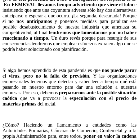
En FEMEVAL llevamos tiempo advirtiendo que viene el lobo
e
insistiendo
que ante una coyuntura adversa sólo hay dos alternativas:
anticiparse o esperar a que ocurra. ¡La segunda, descartada! Porque
si no nos anticipamos
y ponemos medidas para paralizar ese
posible desabastecimiento de nuestra industria que amenaza su
competitividad, al final
tendremos que lamentarnos por no haber
reaccionado a tiempo
. Un duro revés porque para resurgir de sus
consecuencias tendremos que emplear esfuerzos extra en algo que se
podría haber solucionado con planificación.
S
i algo hemos aprendido de esta pandemia es que
n
os puede parar
el virus, pero no la falta de previsión.
Y las organizaciones
empresariales tenemos que detectar y saber leer a tiempo qué está
pasando en nuestro entorno para dar una solución a nuestras
empresas. Por eso, debemos
prepararnos ante la posible situación
caótica
que va a provocar la
especulación con el precio de
materias primas
del metal.
¿Cómo? Haciendo un llamamiento a entidades como las
Autoridades Portuarias, Cámaras de Comercio, Confemetal y a la
propia Administración para, entre todos,
poner en valor la cadena