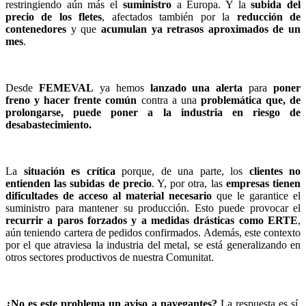
restringiendo aún más el
suministro
a Europa. Y la
subida del
precio de los fletes
, afectados también por la
reducción de
contenedores
y que
acumulan ya retrasos aproximados de un
mes
.
Desde
FEMEVAL
ya hemos
lanzado una alerta
para
poner
freno y hacer frente común
contra a una
problemática que, de
prolongarse, puede poner a la industria en riesgo de
desabastecimiento.
La
situación es crítica
porque, de una parte, los
clientes no
entienden las subidas de precio
. Y, por otra, las
empresas tienen
dificultades de acceso al material necesario
que le garantice el
suministro para mantener su producción.
Esto puede provocar el
recurrir a paros forzados y a medidas drásticas como ERTE
,
aún teniendo cartera de pedidos confirmados. Además, este contexto
por el que atraviesa la industria del metal, se está generalizando en
otros sectores productivos de nuestra Comunitat
.
¿No es este problema un aviso a navegantes?
La respuesta es sí.