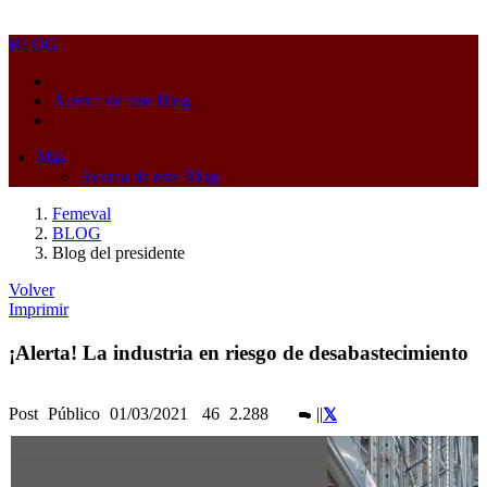
BLOG
|
Acerca de este Blog
|
Más
Acerca de este Blog
Femeval
BLOG
Blog del presidente
Volver
Imprimir
¡Alerta! La industria en riesgo de desabastecimiento
Post
Público
01/03/2021
46
2.288
|
|