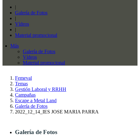
|
Galería de Fotos
|
Vídeos
|
Material promocional
Más
Galería de Fotos
Vídeos
Material promocional
Femeval
Temas
Gestión Laboral y RRHH
Campañas
Escape a Metal Land
Galería de Fotos
2022_12_14_IES JOSE MARIA PARRA
Galería de Fotos