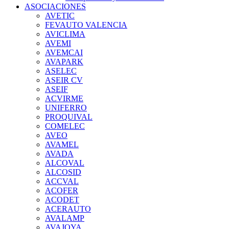
ASOCIACIONES
AVETIC
FEVAUTO VALENCIA
AVICLIMA
AVEMI
AVEMCAI
AVAPARK
ASELEC
ASEIR CV
ASEIF
ACVIRME
UNIFERRO
PROQUIVAL
COMELEC
AVEO
AVAMEL
AVADA
ALCOVAL
ALCOSID
ACCVAL
ACOFER
ACODET
ACERAUTO
AVALAMP
AVAJOYA