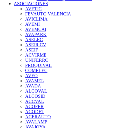
ASOCIACIONES
AVETIC
FEVAUTO VALENCIA
AVICLIMA
AVEMI
AVEMCAI
AVAPARK
ASELEC
ASEIR CV
ASEIF
ACVIRME
UNIFERRO
PROQUIVAL
COMELEC
AVEO
AVAMEL
AVADA
ALCOVAL
ALCOSID
ACCVAL
ACOFER
ACODET
ACERAUTO
AVALAMP
AVAJOYA