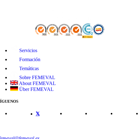
Servicios
Formación
Temáticas
Sobre FEMEVAL
About FEMEVAL
Über FEMEVAL
SÍGUENOS
CONTACTO
femeval@femeval.es