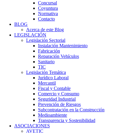
Concursal
Coyuntura
Normativa
Contacto
BLOG
Acerca de este Blog
LEGISLACIÓN
Legislación Sectorial
Instalación Mantenimiento
Fabricación
Reparación Vehículos
Sanitario
TIC
Legislación Temática
Jurídico Laboral
Mercantil
Fiscal y Contable
Comercio y Consumo
Seguridad Industrial
Prevención de Riesgos
Subcontratación en la Construcción
Medioambiente
Transparencia y Sostenibilidad
ASOCIACIONES
AVETIC