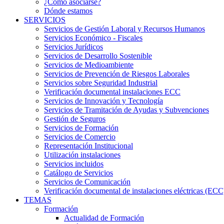
¿Cómo asociarse?
Dónde estamos
SERVICIOS
Servicios de Gestión Laboral y Recursos Humanos
Servicios Económico - Fiscales
Servicios Jurídicos
Servicios de Desarrollo Sostenible
Servicios de Medioambiente
Servicios de Prevención de Riesgos Laborales
Servicios sobre Seguridad Industrial
Verificación documental instalaciones ECC
Servicios de Innovación y Tecnología
Servicios de Tramitación de Ayudas y Subvenciones
Gestión de Seguros
Servicios de Formación
Servicios de Comercio
Representación Institucional
Utilización instalaciones
Servicios incluidos
Catálogo de Servicios
Servicios de Comunicación
Verificación documental de instalaciones eléctricas (ECC
TEMAS
Formación
Actualidad de Formación