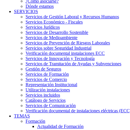
¿Cómo asociarse?
Dónde estamos
SERVICIOS
Servicios de Gestión Laboral y Recursos Humanos
Servicios Económico - Fiscales
Servicios Jurídicos
Servicios de Desarrollo Sostenible
Servicios de Medioambiente
Servicios de Prevención de Riesgos Laborales
Servicios sobre Seguridad Industrial
Verificación documental instalaciones ECC
Servicios de Innovación y Tecnología
Servicios de Tramitación de Ayudas y Subvenciones
Gestión de Seguros
Servicios de Formación
Servicios de Comercio
Representación Institucional
Utilización instalaciones
Servicios incluidos
Catálogo de Servicios
Servicios de Comunicación
Verificación documental de instalaciones eléctricas (ECC
TEMAS
Formación
Actualidad de Formación