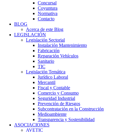
Concursal
Coyuntura
Normativa
Contacto
BLOG
Acerca de este Blog
LEGISLACIÓN
Legislación Sectorial
Instalación Mantenimiento
Fabricación
Reparación Vehículos
Sanitario
TIC
Legislación Temática
Jurídico Laboral
Mercantil
Fiscal y Contable
Comercio y Consumo
Seguridad Industrial
Prevención de Riesgos
Subcontratación en la Construcción
Medioambiente
Transparencia y Sostenibilidad
ASOCIACIONES
AVETIC