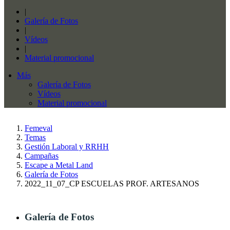
|
Galería de Fotos
|
Vídeos
|
Material promocional
Más
Galería de Fotos
Vídeos
Material promocional
Femeval
Temas
Gestión Laboral y RRHH
Campañas
Escape a Metal Land
Galería de Fotos
2022_11_07_CP ESCUELAS PROF. ARTESANOS
Galería de Fotos