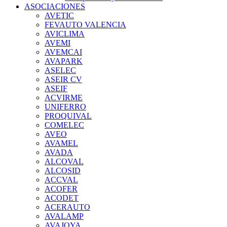
ASOCIACIONES
AVETIC
FEVAUTO VALENCIA
AVICLIMA
AVEMI
AVEMCAI
AVAPARK
ASELEC
ASEIR CV
ASEIF
ACVIRME
UNIFERRO
PROQUIVAL
COMELEC
AVEO
AVAMEL
AVADA
ALCOVAL
ALCOSID
ACCVAL
ACOFER
ACODET
ACERAUTO
AVALAMP
AVAJOYA