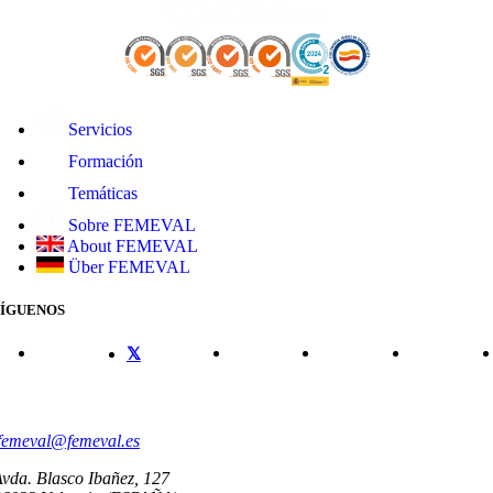
Servicios
Formación
Temáticas
Sobre FEMEVAL
About FEMEVAL
Über FEMEVAL
SÍGUENOS
CONTACTO
femeval@femeval.es
vda. Blasco Ibañez, 127