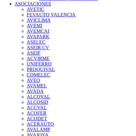
ASOCIACIONES
AVETIC
FEVAUTO VALENCIA
AVICLIMA
AVEMI
AVEMCAI
AVAPARK
ASELEC
ASEIR CV
ASEIF
ACVIRME
UNIFERRO
PROQUIVAL
COMELEC
AVEO
AVAMEL
AVADA
ALCOVAL
ALCOSID
ACCVAL
ACOFER
ACODET
ACERAUTO
AVALAMP
AVAJOYA