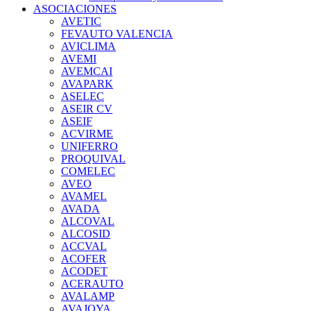
ASOCIACIONES
AVETIC
FEVAUTO VALENCIA
AVICLIMA
AVEMI
AVEMCAI
AVAPARK
ASELEC
ASEIR CV
ASEIF
ACVIRME
UNIFERRO
PROQUIVAL
COMELEC
AVEO
AVAMEL
AVADA
ALCOVAL
ALCOSID
ACCVAL
ACOFER
ACODET
ACERAUTO
AVALAMP
AVAJOYA