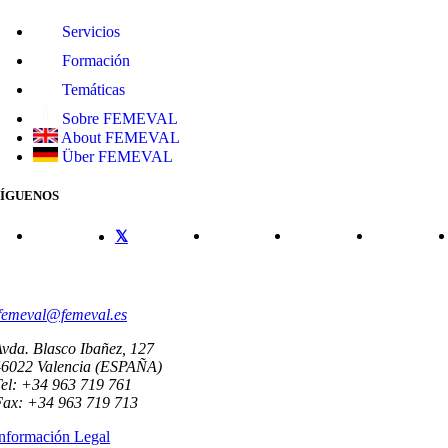
Servicios
Formación
Temáticas
Sobre FEMEVAL
About FEMEVAL
Über FEMEVAL
SÍGUENOS
CONTACTO
femeval@femeval.es
vda. Blasco Ibañez, 127
46022 Valencia (ESPAÑA)
el: +34 963 719 761
Fax: +34 963 719 713
nformación Legal