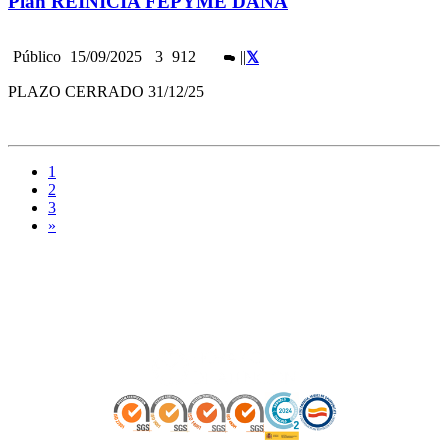
Plan REINICIA FEPYME DANA
Público
15/09/2025
3
912
|
|
PLAZO CERRADO 31/12/25
1
2
3
»