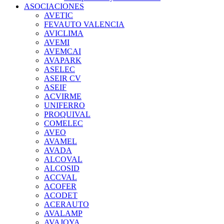
ASOCIACIONES
AVETIC
FEVAUTO VALENCIA
AVICLIMA
AVEMI
AVEMCAI
AVAPARK
ASELEC
ASEIR CV
ASEIF
ACVIRME
UNIFERRO
PROQUIVAL
COMELEC
AVEO
AVAMEL
AVADA
ALCOVAL
ALCOSID
ACCVAL
ACOFER
ACODET
ACERAUTO
AVALAMP
AVAJOYA