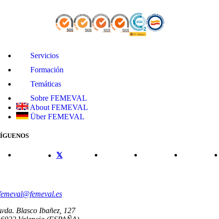
Servicios
Formación
Temáticas
Sobre FEMEVAL
About FEMEVAL
Über FEMEVAL
SÍGUENOS
CONTACTO
femeval@femeval.es
vda. Blasco Ibañez, 127