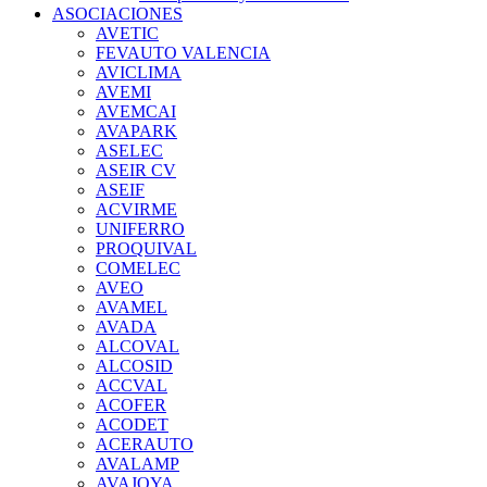
ASOCIACIONES
AVETIC
FEVAUTO VALENCIA
AVICLIMA
AVEMI
AVEMCAI
AVAPARK
ASELEC
ASEIR CV
ASEIF
ACVIRME
UNIFERRO
PROQUIVAL
COMELEC
AVEO
AVAMEL
AVADA
ALCOVAL
ALCOSID
ACCVAL
ACOFER
ACODET
ACERAUTO
AVALAMP
AVAJOYA