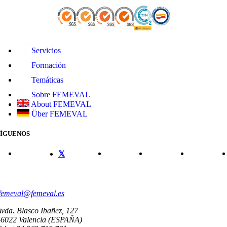
Servicios
Formación
Temáticas
Sobre FEMEVAL
About FEMEVAL
Über FEMEVAL
SÍGUENOS
CONTACTO
femeval@femeval.es
vda. Blasco Ibañez, 127
46022 Valencia (ESPAÑA)