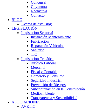
Concursal
Coyuntura
Normativa
Contacto
BLOG
Acerca de este Blog
LEGISLACIÓN
Legislación Sectorial
Instalación Mantenimiento
Fabricación
Reparación Vehículos
Sanitario
TIC
Legislación Temática
Jurídico Laboral
Mercantil
Fiscal y Contable
Comercio y Consumo
Seguridad Industrial
Prevención de Riesgos
Subcontratación en la Construcción
Medioambiente
Transparencia y Sostenibilidad
ASOCIACIONES
AVETIC