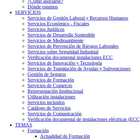
¿Cómo asociarse?
Dónde estamos
SERVICIOS
Servicios de Gestión Laboral y Recursos Humanos
Servicios Económico - Fiscales
Servicios Jurídicos
Servicios de Desarrollo Sostenible
Servicios de Medioambiente
Servicios de Prevención de Riesgos Laborales
Servicios sobre Seguridad Industrial
Verificación documental instalaciones ECC
Servicios de Innovación y Tecnología
Servicios de Tramitación de Ayudas y Subvenciones
Gestión de Seguros
Servicios de Formación
Servicios de Comercio
Representación Institucional
Utilización instalaciones
Servicios incluidos
Catálogo de Servicios
Servicios de Comunicación
Verificación documental de instalaciones eléctricas (ECC
TEMAS
Formación
Actualidad de Formación