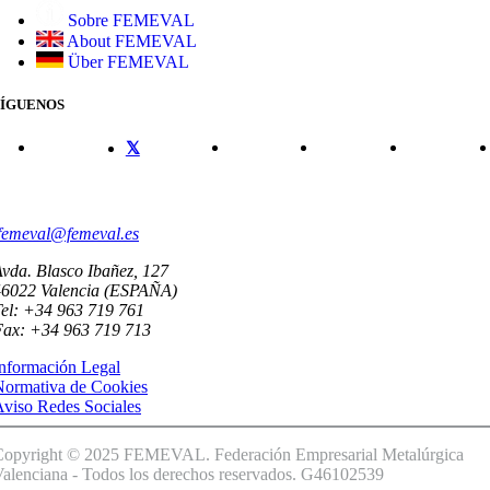
Sobre FEMEVAL
About FEMEVAL
Über FEMEVAL
SÍGUENOS
CONTACTO
femeval@femeval.es
vda. Blasco Ibañez, 127
46022 Valencia (ESPAÑA)
el: +34 963 719 761
Fax: +34 963 719 713
nformación Legal
Normativa de Cookies
viso Redes Sociales
Copyright © 2025 FEMEVAL. Federación Empresarial Metalúrgica
alenciana - Todos los derechos reservados. G46102539