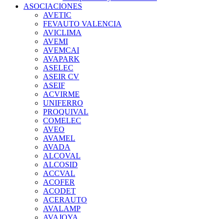
ASOCIACIONES
AVETIC
FEVAUTO VALENCIA
AVICLIMA
AVEMI
AVEMCAI
AVAPARK
ASELEC
ASEIR CV
ASEIF
ACVIRME
UNIFERRO
PROQUIVAL
COMELEC
AVEO
AVAMEL
AVADA
ALCOVAL
ALCOSID
ACCVAL
ACOFER
ACODET
ACERAUTO
AVALAMP
AVAJOYA