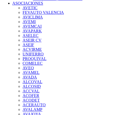
ASOCIACIONES
AVETIC
FEVAUTO VALENCIA
AVICLIMA
AVEMI
AVEMCAI
AVAPARK
ASELEC
ASEIR CV
ASEIF
ACVIRME
UNIFERRO
PROQUIVAL
COMELEC
AVEO
AVAMEL
AVADA
ALCOVAL
ALCOSID
ACCVAL
ACOFER
ACODET
ACERAUTO
AVALAMP
AVAJOYA