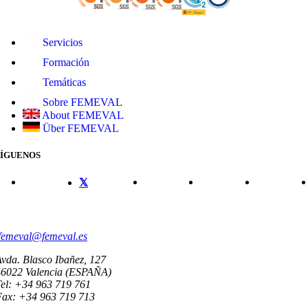
Servicios
Formación
Temáticas
Sobre FEMEVAL
About FEMEVAL
Über FEMEVAL
SÍGUENOS
CONTACTO
femeval@femeval.es
vda. Blasco Ibañez, 127
46022 Valencia (ESPAÑA)
el: +34 963 719 761
Fax: +34 963 719 713