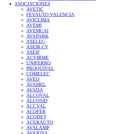
ASOCIACIONES
AVETIC
FEVAUTO VALENCIA
AVICLIMA
AVEMI
AVEMCAI
AVAPARK
ASELEC
ASEIR CV
ASEIF
ACVIRME
UNIFERRO
PROQUIVAL
COMELEC
AVEO
AVAMEL
AVADA
ALCOVAL
ALCOSID
ACCVAL
ACOFER
ACODET
ACERAUTO
AVALAMP
AVAJOYA