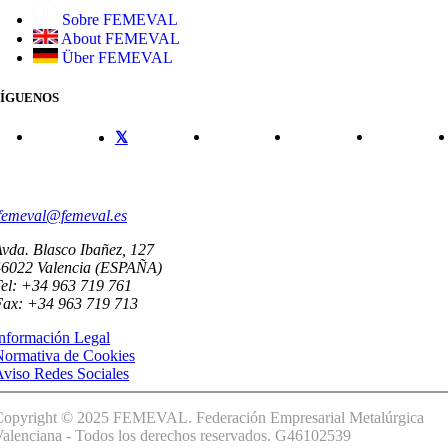
Sobre FEMEVAL
About FEMEVAL
Über FEMEVAL
SÍGUENOS
CONTACTO
femeval@femeval.es
vda. Blasco Ibañez, 127
46022 Valencia (ESPAÑA)
el: +34 963 719 761
Fax: +34 963 719 713
nformación Legal
Normativa de Cookies
viso Redes Sociales
Copyright © 2025 FEMEVAL. Federación Empresarial Metalúrgica
alenciana - Todos los derechos reservados. G46102539