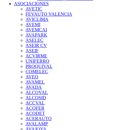
ASOCIACIONES
AVETIC
FEVAUTO VALENCIA
AVICLIMA
AVEMI
AVEMCAI
AVAPARK
ASELEC
ASEIR CV
ASEIF
ACVIRME
UNIFERRO
PROQUIVAL
COMELEC
AVEO
AVAMEL
AVADA
ALCOVAL
ALCOSID
ACCVAL
ACOFER
ACODET
ACERAUTO
AVALAMP
AVAJOYA