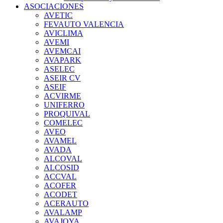
ASOCIACIONES
AVETIC
FEVAUTO VALENCIA
AVICLIMA
AVEMI
AVEMCAI
AVAPARK
ASELEC
ASEIR CV
ASEIF
ACVIRME
UNIFERRO
PROQUIVAL
COMELEC
AVEO
AVAMEL
AVADA
ALCOVAL
ALCOSID
ACCVAL
ACOFER
ACODET
ACERAUTO
AVALAMP
AVAJOYA