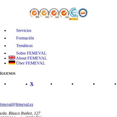
Servicios
Formación
Temáticas
Sobre FEMEVAL
About FEMEVAL
Über FEMEVAL
SÍGUENOS
CONTACTO
femeval@femeval.es
vda. Blasco Ibañez, 127