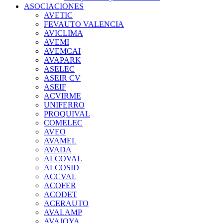
ASOCIACIONES
AVETIC
FEVAUTO VALENCIA
AVICLIMA
AVEMI
AVEMCAI
AVAPARK
ASELEC
ASEIR CV
ASEIF
ACVIRME
UNIFERRO
PROQUIVAL
COMELEC
AVEO
AVAMEL
AVADA
ALCOVAL
ALCOSID
ACCVAL
ACOFER
ACODET
ACERAUTO
AVALAMP
AVAJOYA