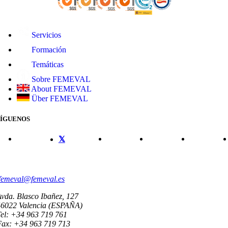
Servicios
Formación
Temáticas
Sobre FEMEVAL
About FEMEVAL
Über FEMEVAL
SÍGUENOS
CONTACTO
femeval@femeval.es
vda. Blasco Ibañez, 127
46022 Valencia (ESPAÑA)
el: +34 963 719 761
Fax: +34 963 719 713