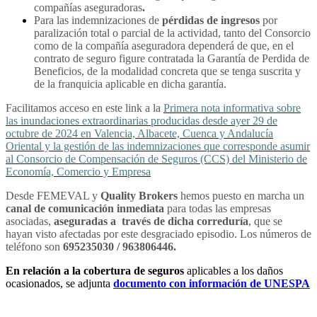
compañías aseguradoras
.
Para las indemnizaciones de
pérdidas de ingresos
por
paralización total o parcial de la actividad, tanto del Consorcio
como de la compañía aseguradora dependerá de que, en el
contrato de seguro figure contratada la Garantía de Perdida de
Beneficios, de la modalidad concreta que se tenga suscrita y
de la franquicia aplicable en dicha garantía.
Facilitamos acceso en este link a la
Primera nota informativa sobre
las inundaciones extraordinarias producidas desde ayer 29 de
octubre de 2024 en Valencia, Albacete, Cuenca y Andalucía
Oriental y la gestión de las indemnizaciones que corresponde asumir
al Consorcio de Compensación de Seguros (CCS) del Ministerio de
Economía, Comercio y Empresa
Desde FEMEVAL y
Quality Brokers
hemos puesto en marcha un
canal de comunicación inmediata
para todas las empresas
asociadas,
aseguradas a través de dicha correduría
, que se
hayan visto afectadas por este desgraciado episodio. Los números de
teléfono son
695235030 / 963806446.
En relación a la cobertura de seguros
aplicables a los daños
ocasionados, se adjunta
documento con información de UNESPA