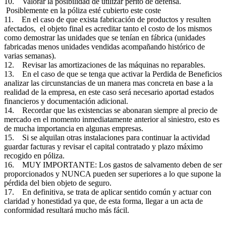
10. Valorar la posibilidad de utilizar perito de defensa.
Posiblemente en la póliza esté cubierto este coste
11. En el caso de que exista fabricación de productos y resulten
afectados, el objeto final es acreditar tanto el costo de los mismos
como demostrar las unidades que se tenían en fábrica (unidades
fabricadas menos unidades vendidas acompañando histórico de
varias semanas).
12. Revisar las amortizaciones de las máquinas no reparables.
13. En el caso de que se tenga que activar la Perdida de Beneficios
analizar las circunstancias de un manera mas concreta en base a la
realidad de la empresa, en este caso será necesario aportad estados
financieros y documentación adicional.
14. Recordar que las existencias se abonaran siempre al precio de
mercado en el momento inmediatamente anterior al siniestro, esto es
de mucha importancia en algunas empresas.
15. Si se alquilan otras instalaciones para continuar la actividad
guardar facturas y revisar el capital contratado y plazo máximo
recogido en póliza.
16. MUY IMPORTANTE: Los gastos de salvamento deben de ser
proporcionados y NUNCA pueden ser superiores a lo que supone la
pérdida del bien objeto de seguro.
17. En definitiva, se trata de aplicar sentido común y actuar con
claridad y honestidad ya que, de esta forma, llegar a un acta de
conformidad resultará mucho más fácil.