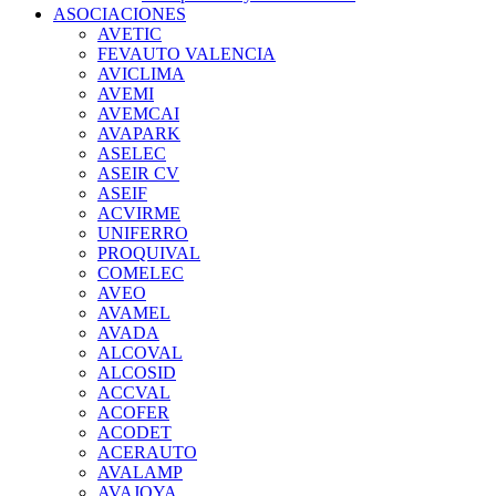
ASOCIACIONES
AVETIC
FEVAUTO VALENCIA
AVICLIMA
AVEMI
AVEMCAI
AVAPARK
ASELEC
ASEIR CV
ASEIF
ACVIRME
UNIFERRO
PROQUIVAL
COMELEC
AVEO
AVAMEL
AVADA
ALCOVAL
ALCOSID
ACCVAL
ACOFER
ACODET
ACERAUTO
AVALAMP
AVAJOYA