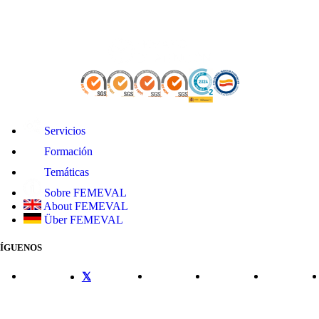
Servicios
Formación
Temáticas
Sobre FEMEVAL
About FEMEVAL
Über FEMEVAL
SÍGUENOS
CONTACTO