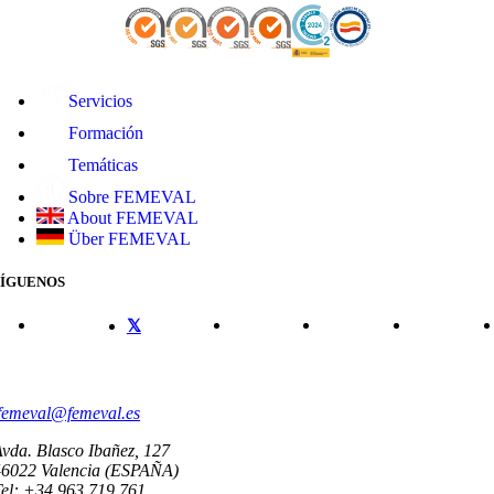
Servicios
Formación
Temáticas
Sobre FEMEVAL
About FEMEVAL
Über FEMEVAL
SÍGUENOS
CONTACTO
femeval@femeval.es
vda. Blasco Ibañez, 127
46022 Valencia (ESPAÑA)
el: +34 963 719 761