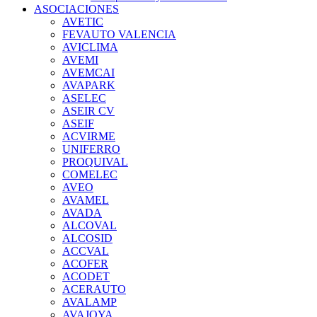
ASOCIACIONES
AVETIC
FEVAUTO VALENCIA
AVICLIMA
AVEMI
AVEMCAI
AVAPARK
ASELEC
ASEIR CV
ASEIF
ACVIRME
UNIFERRO
PROQUIVAL
COMELEC
AVEO
AVAMEL
AVADA
ALCOVAL
ALCOSID
ACCVAL
ACOFER
ACODET
ACERAUTO
AVALAMP
AVAJOYA