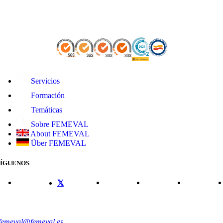
Servicios
Formación
Temáticas
Sobre FEMEVAL
About FEMEVAL
Über FEMEVAL
SÍGUENOS
CONTACTO
femeval@femeval.es