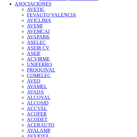
ASOCIACIONES
AVETIC
FEVAUTO VALENCIA
AVICLIMA
AVEMI
AVEMCAI
AVAPARK
ASELEC
ASEIR CV
ASEIF
ACVIRME
UNIFERRO
PROQUIVAL
COMELEC
AVEO
AVAMEL
AVADA
ALCOVAL
ALCOSID
ACCVAL
ACOFER
ACODET
ACERAUTO
AVALAMP
AVAJOYA