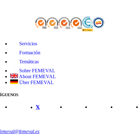
Servicios
Formación
Temáticas
Sobre FEMEVAL
About FEMEVAL
Über FEMEVAL
SÍGUENOS
CONTACTO
femeval@femeval.es