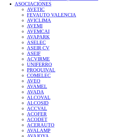
ASOCIACIONES
AVETIC
FEVAUTO VALENCIA
AVICLIMA
AVEMI
AVEMCAI
AVAPARK
ASELEC
ASEIR CV
ASEIF
ACVIRME
UNIFERRO
PROQUIVAL
COMELEC
AVEO
AVAMEL
AVADA
ALCOVAL
ALCOSID
ACCVAL
ACOFER
ACODET
ACERAUTO
AVALAMP
AVAJOYA