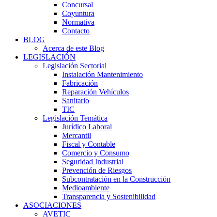
Concursal
Coyuntura
Normativa
Contacto
BLOG
Acerca de este Blog
LEGISLACIÓN
Legislación Sectorial
Instalación Mantenimiento
Fabricación
Reparación Vehículos
Sanitario
TIC
Legislación Temática
Jurídico Laboral
Mercantil
Fiscal y Contable
Comercio y Consumo
Seguridad Industrial
Prevención de Riesgos
Subcontratación en la Construcción
Medioambiente
Transparencia y Sostenibilidad
ASOCIACIONES
AVETIC