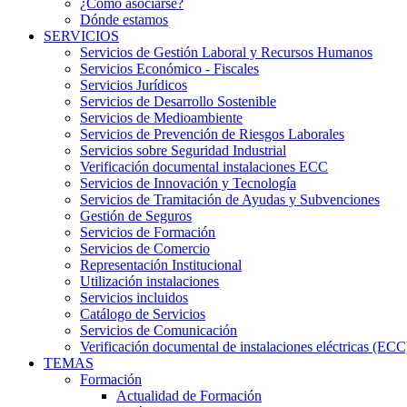
¿Cómo asociarse?
Dónde estamos
SERVICIOS
Servicios de Gestión Laboral y Recursos Humanos
Servicios Económico - Fiscales
Servicios Jurídicos
Servicios de Desarrollo Sostenible
Servicios de Medioambiente
Servicios de Prevención de Riesgos Laborales
Servicios sobre Seguridad Industrial
Verificación documental instalaciones ECC
Servicios de Innovación y Tecnología
Servicios de Tramitación de Ayudas y Subvenciones
Gestión de Seguros
Servicios de Formación
Servicios de Comercio
Representación Institucional
Utilización instalaciones
Servicios incluidos
Catálogo de Servicios
Servicios de Comunicación
Verificación documental de instalaciones eléctricas (ECC
TEMAS
Formación
Actualidad de Formación