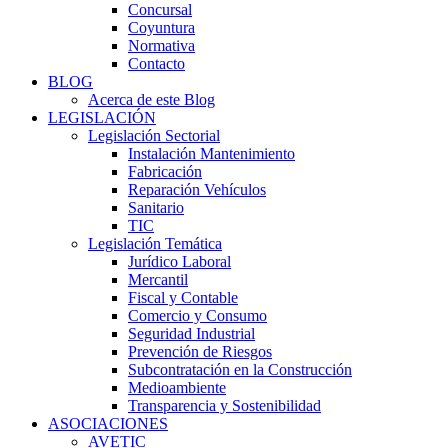
Concursal
Coyuntura
Normativa
Contacto
BLOG
Acerca de este Blog
LEGISLACIÓN
Legislación Sectorial
Instalación Mantenimiento
Fabricación
Reparación Vehículos
Sanitario
TIC
Legislación Temática
Jurídico Laboral
Mercantil
Fiscal y Contable
Comercio y Consumo
Seguridad Industrial
Prevención de Riesgos
Subcontratación en la Construcción
Medioambiente
Transparencia y Sostenibilidad
ASOCIACIONES
AVETIC