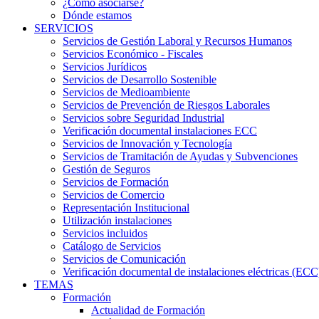
¿Cómo asociarse?
Dónde estamos
SERVICIOS
Servicios de Gestión Laboral y Recursos Humanos
Servicios Económico - Fiscales
Servicios Jurídicos
Servicios de Desarrollo Sostenible
Servicios de Medioambiente
Servicios de Prevención de Riesgos Laborales
Servicios sobre Seguridad Industrial
Verificación documental instalaciones ECC
Servicios de Innovación y Tecnología
Servicios de Tramitación de Ayudas y Subvenciones
Gestión de Seguros
Servicios de Formación
Servicios de Comercio
Representación Institucional
Utilización instalaciones
Servicios incluidos
Catálogo de Servicios
Servicios de Comunicación
Verificación documental de instalaciones eléctricas (ECC
TEMAS
Formación
Actualidad de Formación