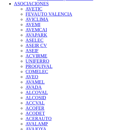
ASOCIACIONES
AVETIC
FEVAUTO VALENCIA
AVICLIMA
AVEMI
AVEMCAI
AVAPARK
ASELEC
ASEIR CV
ASEIF
ACVIRME
UNIFERRO
PROQUIVAL
COMELEC
AVEO
AVAMEL
AVADA
ALCOVAL
ALCOSID
ACCVAL
ACOFER
ACODET
ACERAUTO
AVALAMP
AVAJOYA