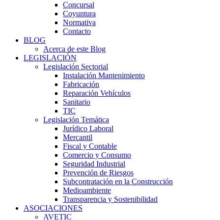
Concursal
Coyuntura
Normativa
Contacto
BLOG
Acerca de este Blog
LEGISLACIÓN
Legislación Sectorial
Instalación Mantenimiento
Fabricación
Reparación Vehículos
Sanitario
TIC
Legislación Temática
Jurídico Laboral
Mercantil
Fiscal y Contable
Comercio y Consumo
Seguridad Industrial
Prevención de Riesgos
Subcontratación en la Construcción
Medioambiente
Transparencia y Sostenibilidad
ASOCIACIONES
AVETIC