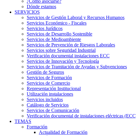
¿Cómo asociarse?
Dónde estamos
SERVICIOS
Servicios de Gestión Laboral y Recursos Humanos
Servicios Económico - Fiscales
Servicios Jurídicos
Servicios de Desarrollo Sostenible
Servicios de Medioambiente
Servicios de Prevención de Riesgos Laborales
Servicios sobre Seguridad Industrial
Verificación documental instalaciones ECC
Servicios de Innovación y Tecnología
Servicios de Tramitación de Ayudas y Subvenciones
Gestión de Seguros
Servicios de Formación
Servicios de Comercio
Representación Institucional
Utilización instalaciones
Servicios incluidos
Catálogo de Servicios
Servicios de Comunicación
Verificación documental de instalaciones eléctricas (ECC
TEMAS
Formación
Actualidad de Formación