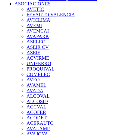
ASOCIACIONES
AVETIC
FEVAUTO VALENCIA
AVICLIMA
AVEMI
AVEMCAI
AVAPARK
ASELEC
ASEIR CV
ASEIF
ACVIRME
UNIFERRO
PROQUIVAL
COMELEC
AVEO
AVAMEL
AVADA
ALCOVAL
ALCOSID
ACCVAL
ACOFER
ACODET
ACERAUTO
AVALAMP
AVAJOYA