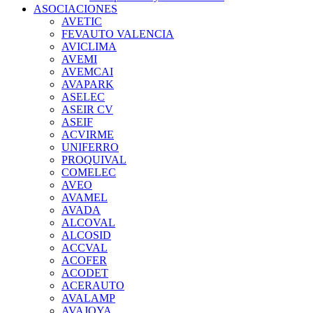
ASOCIACIONES
AVETIC
FEVAUTO VALENCIA
AVICLIMA
AVEMI
AVEMCAI
AVAPARK
ASELEC
ASEIR CV
ASEIF
ACVIRME
UNIFERRO
PROQUIVAL
COMELEC
AVEO
AVAMEL
AVADA
ALCOVAL
ALCOSID
ACCVAL
ACOFER
ACODET
ACERAUTO
AVALAMP
AVAJOYA