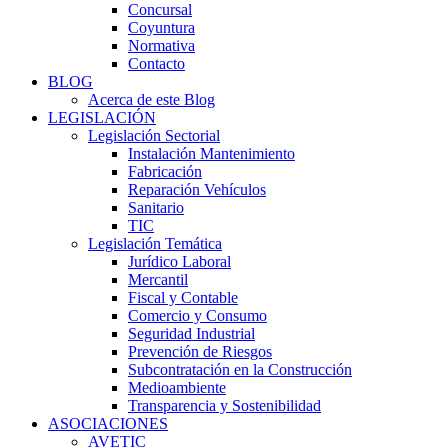
Concursal
Coyuntura
Normativa
Contacto
BLOG
Acerca de este Blog
LEGISLACIÓN
Legislación Sectorial
Instalación Mantenimiento
Fabricación
Reparación Vehículos
Sanitario
TIC
Legislación Temática
Jurídico Laboral
Mercantil
Fiscal y Contable
Comercio y Consumo
Seguridad Industrial
Prevención de Riesgos
Subcontratación en la Construcción
Medioambiente
Transparencia y Sostenibilidad
ASOCIACIONES
AVETIC