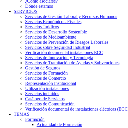
¿Cómo asociarse?
Dónde estamos
SERVICIOS
Servicios de Gestión Laboral y Recursos Humanos
Servicios Económico - Fiscales
Servicios Jurídicos
Servicios de Desarrollo Sostenible
Servicios de Medioambiente
Servicios de Prevención de Riesgos Laborales
Servicios sobre Seguridad Industrial
Verificación documental instalaciones ECC
Servicios de Innovación y Tecnología
Servicios de Tramitación de Ayudas y Subvenciones
Gestión de Seguros
Servicios de Formación
Servicios de Comercio
Representación Institucional
Utilización instalaciones
Servicios incluidos
Catálogo de Servicios
Servicios de Comunicación
Verificación documental de instalaciones eléctricas (ECC
TEMAS
Formación
Actualidad de Formación