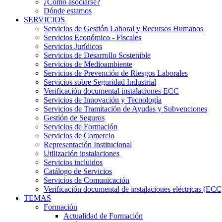
¿Cómo asociarse?
Dónde estamos
SERVICIOS
Servicios de Gestión Laboral y Recursos Humanos
Servicios Económico - Fiscales
Servicios Jurídicos
Servicios de Desarrollo Sostenible
Servicios de Medioambiente
Servicios de Prevención de Riesgos Laborales
Servicios sobre Seguridad Industrial
Verificación documental instalaciones ECC
Servicios de Innovación y Tecnología
Servicios de Tramitación de Ayudas y Subvenciones
Gestión de Seguros
Servicios de Formación
Servicios de Comercio
Representación Institucional
Utilización instalaciones
Servicios incluidos
Catálogo de Servicios
Servicios de Comunicación
Verificación documental de instalaciones eléctricas (ECC
TEMAS
Formación
Actualidad de Formación