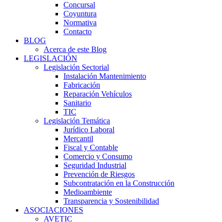
Concursal
Coyuntura
Normativa
Contacto
BLOG
Acerca de este Blog
LEGISLACIÓN
Legislación Sectorial
Instalación Mantenimiento
Fabricación
Reparación Vehículos
Sanitario
TIC
Legislación Temática
Jurídico Laboral
Mercantil
Fiscal y Contable
Comercio y Consumo
Seguridad Industrial
Prevención de Riesgos
Subcontratación en la Construcción
Medioambiente
Transparencia y Sostenibilidad
ASOCIACIONES
AVETIC