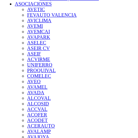
ASOCIACIONES
AVETIC
FEVAUTO VALENCIA
AVICLIMA
AVEMI
AVEMCAI
AVAPARK
ASELEC
ASEIR CV
ASEIF
ACVIRME
UNIFERRO
PROQUIVAL
COMELEC
AVEO
AVAMEL
AVADA
ALCOVAL
ALCOSID
ACCVAL
ACOFER
ACODET
ACERAUTO
AVALAMP
AVAJOYA