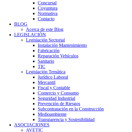
Concursal
Coyuntura
Normativa
Contacto
BLOG
Acerca de este Blog
LEGISLACIÓN
Legislación Sectorial
Instalación Mantenimiento
Fabricación
Reparación Vehículos
Sanitario
TIC
Legislación Temática
Jurídico Laboral
Mercantil
Fiscal y Contable
Comercio y Consumo
Seguridad Industrial
Prevención de Riesgos
Subcontratación en la Construcción
Medioambiente
Transparencia y Sostenibilidad
ASOCIACIONES
AVETIC