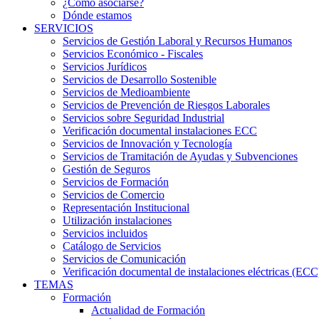
¿Cómo asociarse?
Dónde estamos
SERVICIOS
Servicios de Gestión Laboral y Recursos Humanos
Servicios Económico - Fiscales
Servicios Jurídicos
Servicios de Desarrollo Sostenible
Servicios de Medioambiente
Servicios de Prevención de Riesgos Laborales
Servicios sobre Seguridad Industrial
Verificación documental instalaciones ECC
Servicios de Innovación y Tecnología
Servicios de Tramitación de Ayudas y Subvenciones
Gestión de Seguros
Servicios de Formación
Servicios de Comercio
Representación Institucional
Utilización instalaciones
Servicios incluidos
Catálogo de Servicios
Servicios de Comunicación
Verificación documental de instalaciones eléctricas (ECC
TEMAS
Formación
Actualidad de Formación