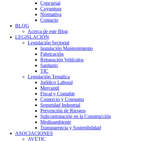
Concursal
Coyuntura
Normativa
Contacto
BLOG
Acerca de este Blog
LEGISLACIÓN
Legislación Sectorial
Instalación Mantenimiento
Fabricación
Reparación Vehículos
Sanitario
TIC
Legislación Temática
Jurídico Laboral
Mercantil
Fiscal y Contable
Comercio y Consumo
Seguridad Industrial
Prevención de Riesgos
Subcontratación en la Construcción
Medioambiente
Transparencia y Sostenibilidad
ASOCIACIONES
AVETIC