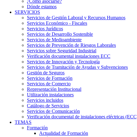
¿Cómo asociarse?
Dónde estamos
SERVICIOS
Servicios de Gestión Laboral y Recursos Humanos
Servicios Económico - Fiscales
Servicios Jurídicos
Servicios de Desarrollo Sostenible
Servicios de Medioambiente
Servicios de Prevención de Riesgos Laborales
Servicios sobre Seguridad Industrial
Verificación documental instalaciones ECC
Servicios de Innovación y Tecnología
Servicios de Tramitación de Ayudas y Subvenciones
Gestión de Seguros
Servicios de Formación
Servicios de Comercio
Representación Institucional
Utilización instalaciones
Servicios incluidos
Catálogo de Servicios
Servicios de Comunicación
Verificación documental de instalaciones eléctricas (ECC
TEMAS
Formación
Actualidad de Formación