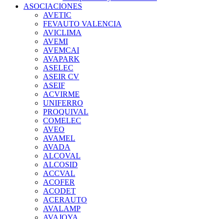
ASOCIACIONES
AVETIC
FEVAUTO VALENCIA
AVICLIMA
AVEMI
AVEMCAI
AVAPARK
ASELEC
ASEIR CV
ASEIF
ACVIRME
UNIFERRO
PROQUIVAL
COMELEC
AVEO
AVAMEL
AVADA
ALCOVAL
ALCOSID
ACCVAL
ACOFER
ACODET
ACERAUTO
AVALAMP
AVAJOYA