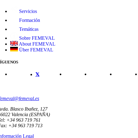
Servicios
Formación
Temáticas
Sobre FEMEVAL
About FEMEVAL
Über FEMEVAL
SÍGUENOS
CONTACTO
femeval@femeval.es
vda. Blasco Ibañez, 127
46022 Valencia (ESPAÑA)
el: +34 963 719 761
Fax: +34 963 719 713
nformación Legal