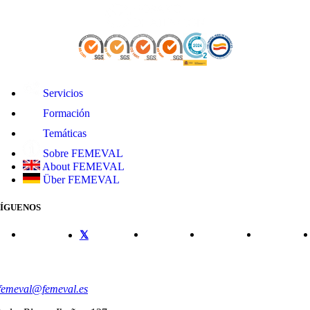
Servicios
Formación
Temáticas
Sobre FEMEVAL
About FEMEVAL
Über FEMEVAL
SÍGUENOS
CONTACTO
femeval@femeval.es