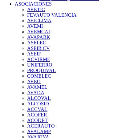
ASOCIACIONES
AVETIC
FEVAUTO VALENCIA
AVICLIMA
AVEMI
AVEMCAI
AVAPARK
ASELEC
ASEIR CV
ASEIF
ACVIRME
UNIFERRO
PROQUIVAL
COMELEC
AVEO
AVAMEL
AVADA
ALCOVAL
ALCOSID
ACCVAL
ACOFER
ACODET
ACERAUTO
AVALAMP
AVAJOYA