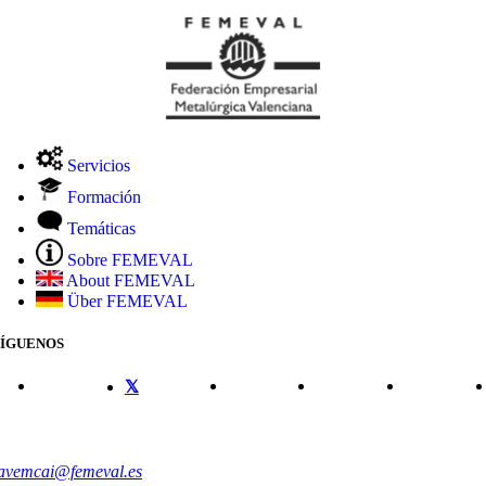
Servicios
Formación
Temáticas
Sobre FEMEVAL
About FEMEVAL
Über FEMEVAL
SÍGUENOS
CONTACTO
avemcai@femeval.es