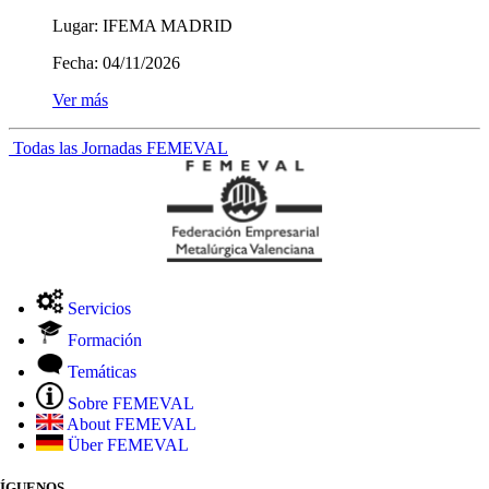
Lugar:
IFEMA MADRID
Fecha:
04/11/2026
Ver más
Todas las Jornadas FEMEVAL
Servicios
Formación
Temáticas
Sobre FEMEVAL
About FEMEVAL
Über FEMEVAL
SÍGUENOS