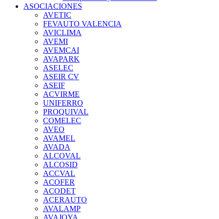
ASOCIACIONES
AVETIC
FEVAUTO VALENCIA
AVICLIMA
AVEMI
AVEMCAI
AVAPARK
ASELEC
ASEIR CV
ASEIF
ACVIRME
UNIFERRO
PROQUIVAL
COMELEC
AVEO
AVAMEL
AVADA
ALCOVAL
ALCOSID
ACCVAL
ACOFER
ACODET
ACERAUTO
AVALAMP
AVAJOYA