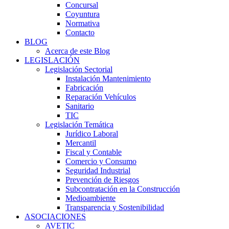
Concursal
Coyuntura
Normativa
Contacto
BLOG
Acerca de este Blog
LEGISLACIÓN
Legislación Sectorial
Instalación Mantenimiento
Fabricación
Reparación Vehículos
Sanitario
TIC
Legislación Temática
Jurídico Laboral
Mercantil
Fiscal y Contable
Comercio y Consumo
Seguridad Industrial
Prevención de Riesgos
Subcontratación en la Construcción
Medioambiente
Transparencia y Sostenibilidad
ASOCIACIONES
AVETIC