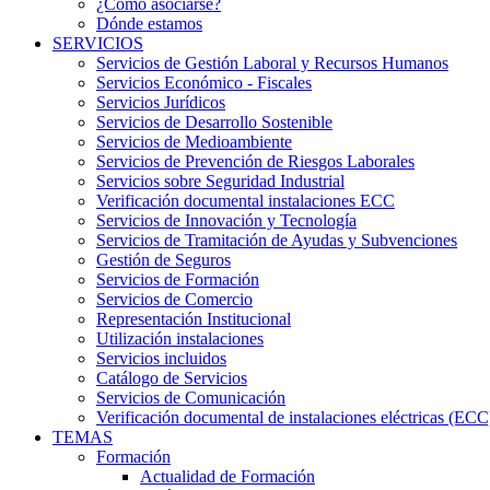
¿Cómo asociarse?
Dónde estamos
SERVICIOS
Servicios de Gestión Laboral y Recursos Humanos
Servicios Económico - Fiscales
Servicios Jurídicos
Servicios de Desarrollo Sostenible
Servicios de Medioambiente
Servicios de Prevención de Riesgos Laborales
Servicios sobre Seguridad Industrial
Verificación documental instalaciones ECC
Servicios de Innovación y Tecnología
Servicios de Tramitación de Ayudas y Subvenciones
Gestión de Seguros
Servicios de Formación
Servicios de Comercio
Representación Institucional
Utilización instalaciones
Servicios incluidos
Catálogo de Servicios
Servicios de Comunicación
Verificación documental de instalaciones eléctricas (ECC
TEMAS
Formación
Actualidad de Formación