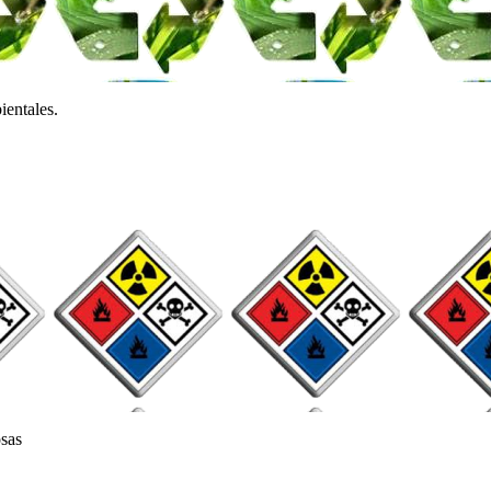
ientales.
osas