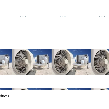
íficas.