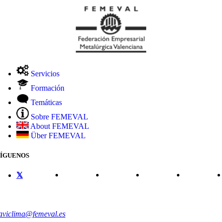
Servicios
Formación
Temáticas
Sobre FEMEVAL
About FEMEVAL
Über FEMEVAL
SÍGUENOS
CONTACTO
aviclima@femeval.es