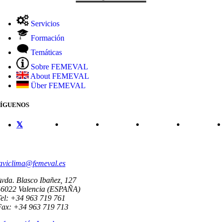
Servicios
Formación
Temáticas
Sobre FEMEVAL
About FEMEVAL
Über FEMEVAL
SÍGUENOS
CONTACTO
aviclima@femeval.es
vda. Blasco Ibañez, 127
46022 Valencia (ESPAÑA)
el: +34 963 719 761
Fax: +34 963 719 713