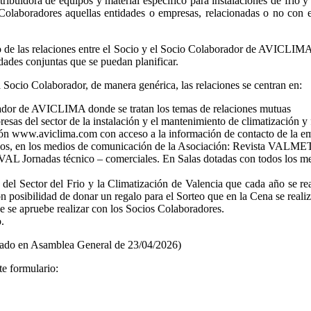
ribuidora de equipos y material específico para instalaciones de frio y
boradores aquellas entidades o empresas, relacionadas o no con el 
 de las relaciones entre el Socio y el Socio Colaborador de AVICLIMA 
idades conjuntas que se puedan planificar.
Socio Colaborador, de manera genérica, las relaciones se centran en:
or de AVICLIMA donde se tratan los temas de relaciones mutuas
sas del sector de la instalación y el mantenimiento de climatización y 
www.aviclima.com con acceso a la información de contacto de la empre
vos, en los medios de comunicación de la Asociación: Revista VALMETA
L Jornadas técnico – comerciales. En Salas dotadas con todos los me
l Sector del Frio y la Climatización de Valencia que cada año se real
posibilidad de donar un regalo para el Sorteo que en la Cena se reali
e se apruebe realizar con los Socios Colaboradores.
.
ado en Asamblea General de 23/04/2026)
e formulario: