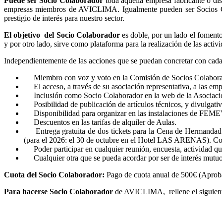
Puede ser Socio Colaborador
toda aquella empresa fabricante o dist
empresas miembros de AVICLIMA. Igualmente pueden ser Socios Cola
prestigio de interés para nuestro sector.
El objetivo del Socio Colaborador
es doble, por un lado el fomento
y por otro lado, sirve como plataforma para la realización de las activ
Independientemente de las acciones que se puedan concretar con cada 
Miembro con voz y voto en la Comisión de Socios Colaborad
El acceso, a través de su asociación representativa, a las empre
Inclusión como Socio Colaborador en la web de la Asociación 
Posibilidad de publicación de artículos técnicos, y divulgati
Disponibilidad para organizar en las instalaciones de FEMEVA
Descuentos en las tarifas de alquiler de Aulas.
Entrega gratuita de dos tickets para la Cena de Hermandad de
(para el 2026: el 30 de octubre en el Hotel LAS ARENAS). Con 
Poder participar en cualquier reunión, encuesta, actividad qu
Cualquier otra que se pueda acordar por ser de interés mutuo
Cuota del Socio Colaborador:
Pago de cuota anual de 500€ (Aprob
Para hacerse Socio Colaborador
de AVICLIMA, rellene el siguient