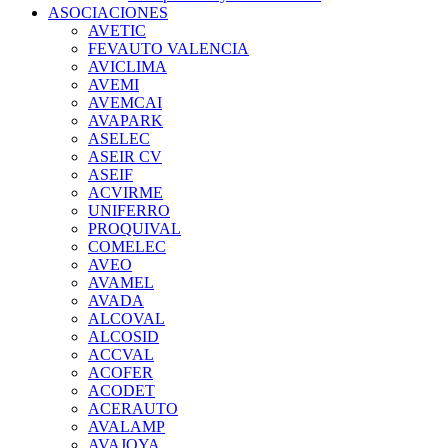
ASOCIACIONES
AVETIC
FEVAUTO VALENCIA
AVICLIMA
AVEMI
AVEMCAI
AVAPARK
ASELEC
ASEIR CV
ASEIF
ACVIRME
UNIFERRO
PROQUIVAL
COMELEC
AVEO
AVAMEL
AVADA
ALCOVAL
ALCOSID
ACCVAL
ACOFER
ACODET
ACERAUTO
AVALAMP
AVAJOYA