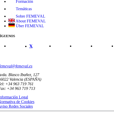
Formación
Temáticas
Sobre FEMEVAL
About FEMEVAL
Über FEMEVAL
SÍGUENOS
CONTACTO
femeval@femeval.es
vda. Blasco Ibañez, 127
46022 Valencia (ESPAÑA)
el: +34 963 719 761
Fax: +34 963 719 713
nformación Legal
Normativa de Cookies
viso Redes Sociales