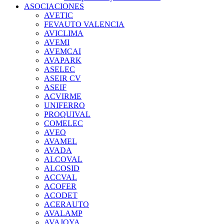
ASOCIACIONES
AVETIC
FEVAUTO VALENCIA
AVICLIMA
AVEMI
AVEMCAI
AVAPARK
ASELEC
ASEIR CV
ASEIF
ACVIRME
UNIFERRO
PROQUIVAL
COMELEC
AVEO
AVAMEL
AVADA
ALCOVAL
ALCOSID
ACCVAL
ACOFER
ACODET
ACERAUTO
AVALAMP
AVAJOYA