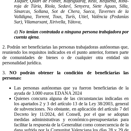
Xúquer, Quart de Poblet, Rafelguaraf, Real, Requena, Riba-
roja de Túria, Riola, Sedaví, Senyera, Siete Aguas, Silla,
Sinarcas, Sollana, Sot de Chera, Sueca, Tavernes de la
Valldigna, Torrent, Tous, Turís, Utiel, València (Pedanías
Sur), Vilamarxant, Xirivella, Yátova,
d)
No tenían contratada a ninguna persona trabajadora por
cuenta ajena
.
2. Podrán ser beneficiarias las personas trabajadoras autónomas que,
reuniendo los requisitos indicados en el punto anterior, formen parte
de comunidades de bienes o de cualquier otra entidad sin
personalidad jurídica.
3.
NO podrán obtener la condición de beneficiarias las
personas:
Las personas autónomas que ya fueron beneficiarias de la
ayuda de 3.000 euros EDANA 2024
Quienes concurra alguna de las circunstancias indicadas en
los apartados 2 y 3 del artículo 13 de la Ley 38/2003, general
de subvenciones. No obstante, en aplicación del artículo 7 del
Decreto ley 11/2024, del Consell, por el que se adoptan
medidas administrativas y económico-presupuestarias para
facilitar la respuesta de la Generalitat como consecuencia de la
dana sufrida por la Comunitat Valenciana los días 28 y 29 de