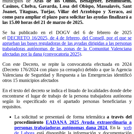
municipios de
Aras de los Olmos, Benagéber, Benimuslem,
Casinos, Chelva, Gavarda, Losa del Obispo, Massalavés, Sant
Joanet, Titaguas, Tuéjar, Villar del Arzobispo y Xeraco, así
como para ampliar el plazo para solicitar las ayudas finalizará a
las 15.00 horas del 21 de marzo de 2025.
Se ha publicado en el DOGV del 6 de febrero de 2025
el
DECRETO 16/2025, de 4 de febrero, del Consell, por el que se
aprueban las bases reguladoras de las ayudas dirigidas a las personas
trabajadoras autónomas de las zonas de la Comunitat Valenciana
afectadas por la dana (convocatoria 2025)
.
Con este Decreto, se repite la convocatoria efectuada en 2024
(Decreto 176/2024 con plazo ya cerraqdo) debido a que la Agencia
Valenciana de Seguridad y Respuesta a las Emergencias identificó
otros 15 municipios afectados
En el texto del decreto se indica el listado de localidades donde debe
encontrarse el lugar de trabajo de la persona trabajadora autónoma
según lo especificado en el apartado personas beneficiarias y
requisitos.
La solicitud se presentará de forma telemática
a través del
procedimiento
EADANA 2025 Ayuda extraordinaria a
personas trabajadoras autónomas dana 2024
.
En la
web
de Labora
está disponible la información y documentación