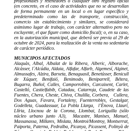
profesionales y retenedores o cualquier otro registro oficial
(en concreto, en el caso de actividades que no se desarrollan
de forma permanente en un local o en lugar específico y
predeterminado como las de transporte, construcción,
comercio sin establecimiento y similares, se considerará
asimismo lugar de trabajo, con carácter alternativo pero no
excluyente, el que figure como domicilio fiscal); o, en su caso,
en la autorización municipal, que deberá ser previa al 29 de
octubre de 2024, para la realización de la venta no sedentaria
de carácter periódico.
MUNICIPOS AFECTADOS
Alaquàs, Albal, Albalat de la Ribera, Alberic, Alborache,
Alcàsser, l´Alcúdia, Aldaia, Alfafar, Alfarb, Algemesí, Alginet,
Almussafes, Alzira, Barxeta, Benaguasil, Benetússer, Benicull
de Xúquer, Benifaió, Benimodo, Beniparrell, Bétera,
Bugarra, Buñol, Calles, Camporrobles, Carcaixent, Carlet,
Castelló, Castielfabib, Catadau, Catarroja, Caudete de las
Fuentes, Chera, Cheste, Chiva, Chulilla, Corbera, Cullera,
Dos Aguas, Favara, Fortaleny, Fuenterrobles, Gestalgar,
Godelleta, Guadassuar, La Pobla Llarga, l’Ènova, Llaurí,
Llíria, Llocnou de la Corona, Llombai, Loriguilla (sólo
núcleo urbano junto A3), Macastre, Manises, Manuel,
Massanassa, Millares, Mislata, Montroi/Montroy, Montserrat,
Paiporta, Paterna, Pedralba, Picanya, Picassent, Polinyà de