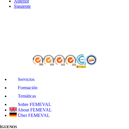
Anterior
Siguiente
Servicios
Formación
Temáticas
Sobre FEMEVAL
About FEMEVAL
Über FEMEVAL
SÍGUENOS