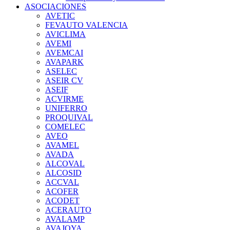
ASOCIACIONES
AVETIC
FEVAUTO VALENCIA
AVICLIMA
AVEMI
AVEMCAI
AVAPARK
ASELEC
ASEIR CV
ASEIF
ACVIRME
UNIFERRO
PROQUIVAL
COMELEC
AVEO
AVAMEL
AVADA
ALCOVAL
ALCOSID
ACCVAL
ACOFER
ACODET
ACERAUTO
AVALAMP
AVAJOYA