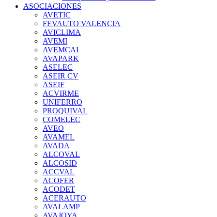
ASOCIACIONES
AVETIC
FEVAUTO VALENCIA
AVICLIMA
AVEMI
AVEMCAI
AVAPARK
ASELEC
ASEIR CV
ASEIF
ACVIRME
UNIFERRO
PROQUIVAL
COMELEC
AVEO
AVAMEL
AVADA
ALCOVAL
ALCOSID
ACCVAL
ACOFER
ACODET
ACERAUTO
AVALAMP
AVAJOYA