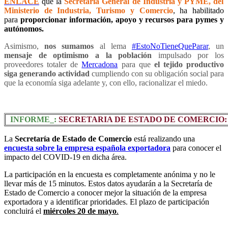
ENLACE
que la
Secretaría General de Industria y PYME, del
Ministerio de Industria, Turismo y Comercio
, ha habilitado
para
proporcionar información, apoyo y recursos para pymes y
autónomos.
Asimismo,
nos sumamos
al lema
#EstoNoTieneQueParar
,
un
mensaje de optimismo a la población
impulsado por los
proveedores totaler de
Mercadona
para que
el tejido productivo
siga generando actividad
cumpliendo con su obligación social para
que la economía siga adelante y, con ello, racionalizar el miedo.
INFORME_:
SECRETARIA DE ESTADO DE COMERCIO: Encuest
La
Secretaría de Estado de Comercio
está realizando una
encuesta sobre la empresa española exportadora
para conocer el
impacto del COVID-19 en dicha área.
La participación en la encuesta es completamente anónima y no le
llevar más de 15 minutos. Estos datos ayudarán a la Secretaría de
Estado de Comercio a conocer mejor la situación de la empresa
exportadora y a identificar prioridades.
El plazo de participación
concluirá el
miércoles 20 de mayo
.