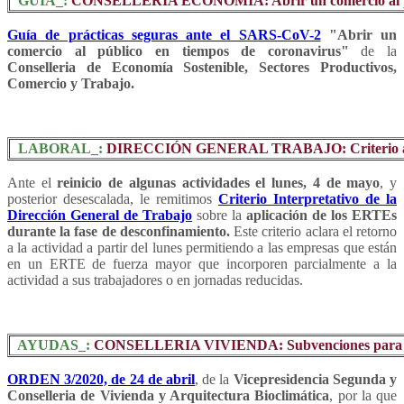
GUÍA_:
CONSELLERIA ECONOMIA: Abrir un comercio al públ
Guía de prácticas seguras ante el SARS-CoV-2
"Abrir un
comercio al público en tiempos de coronavirus"
de la
Conselleria de Economía Sostenible, Sectores Productivos,
Comercio y Trabajo.
LABORAL_:
DIRECCIÓN GENERAL TRABAJO: Criterio aplic
Ante el
reinicio de algunas actividades el lunes, 4 de mayo
, y
posterior desescalada, le remitimos
Criterio Interpretativo de la
Dirección General de Trabajo
sobre la
aplicación de los ERTEs
durante la fase de desconfinamiento.
Este criterio aclara el retorno
a la actividad a partir del lunes permitiendo a las empresas que están
en un ERTE de fuerza mayor que incorporen parcialmente a la
actividad a sus trabajadores o en jornadas reducidas.
AYUDAS_:
CONSELLERIA VIVIENDA: Subvenciones para mejo
ORDEN 3/2020, de 24 de abril
, de la
Vicepresidencia Segunda y
Conselleria de Vivienda y Arquitectura Bioclimática
, por la que