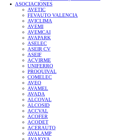
ASOCIACIONES
AVETIC
FEVAUTO VALENCIA
AVICLIMA
AVEMI
AVEMCAI
AVAPARK
ASELEC
ASEIR CV
ASEIF
ACVIRME
UNIFERRO
PROQUIVAL
COMELEC
AVEO
AVAMEL
AVADA
ALCOVAL
ALCOSID
ACCVAL
ACOFER
ACODET
ACERAUTO
AVALAMP
AVAJOYA